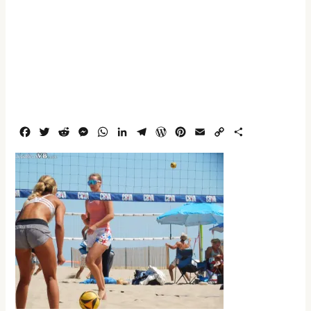
F
T
R
M
W
L
T
W
P
E
C
S
a
w
e
e
h
i
e
o
i
m
o
h
c
i
d
s
a
n
l
r
n
a
p
a
e
t
d
s
t
k
e
d
t
i
y
r
b
t
i
e
s
e
g
P
e
l
L
e
o
e
t
n
A
d
r
r
r
i
o
r
g
p
I
a
e
e
n
k
e
p
n
m
s
s
k
r
s
t